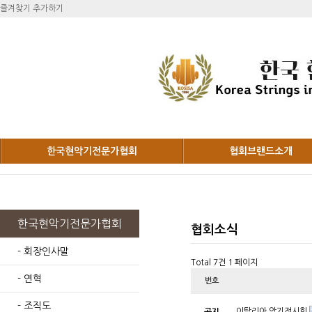
즐겨찾기 추가하기
한국현악기전문가협회
협회브랜드소개
한국현악기전문가협회
협회소식
- 회장인사말
Total 7건
1 페이지
- 연혁
번호
- 조직도
이탈리아 악기전시회