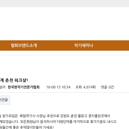
협회브랜드소개
악기세미나
계 춘천 워크샾!
성자
한국현악기전문가협회
16-08-13 16:34
조회
4,674회
댓글
0건
이전글
월 정기모임은 육림악기사 사장님 추천으로 강원도 춘천 물맑고 경치좋은곳에서
게되었습니다. 모든회원님이 참석하시어 더웠던여름 마지막으로 휴가기분도 내시고
원들간에 좋은 추억많이만들어 가세요!